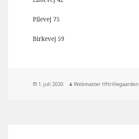
Pilevej 75
Birkevej 59
Udgivet
Forfatter
1. juli 2020
Webmaster Hftrillegaarden
i