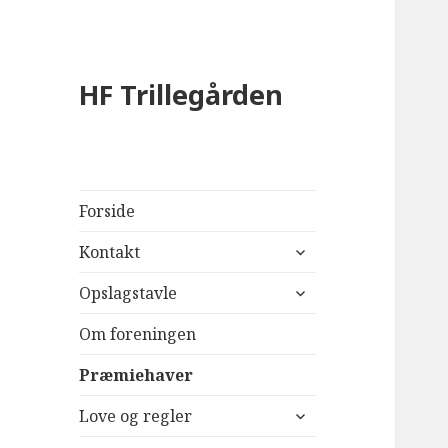
HF Trillegården
Forside
udvid
Kontakt
undermenu
udvid
Opslagstavle
undermenu
Om foreningen
Præmiehaver
udvid
Love og regler
undermenu