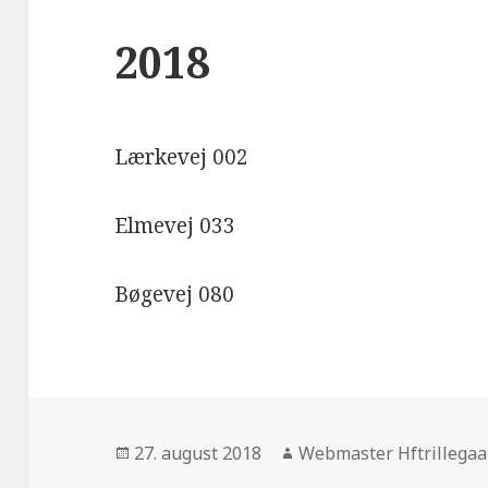
2018
Lærkevej 002
Elmevej 033
Bøgevej 080
Udgivet
Forfatter
27. august 2018
Webmaster Hftrillega
i