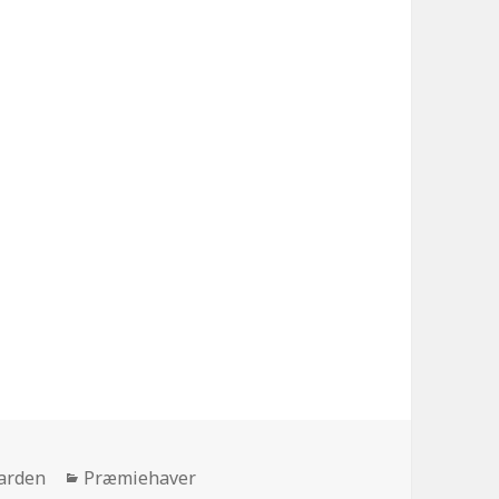
Kategorier
arden
Præmiehaver