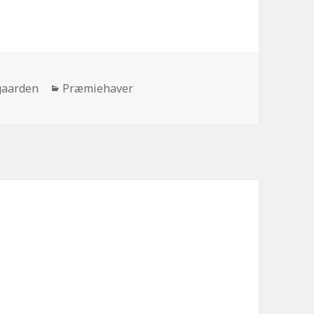
Kategorier
gaarden
Præmiehaver