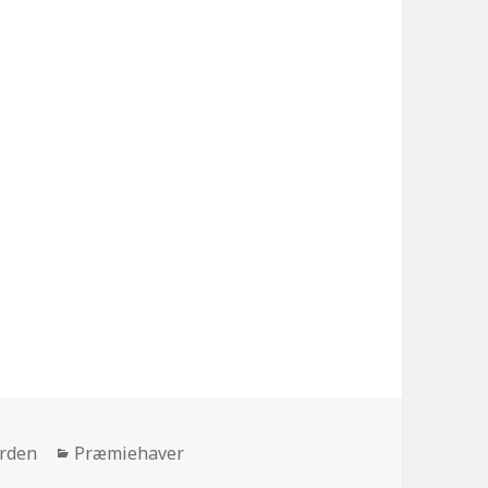
Kategorier
arden
Præmiehaver