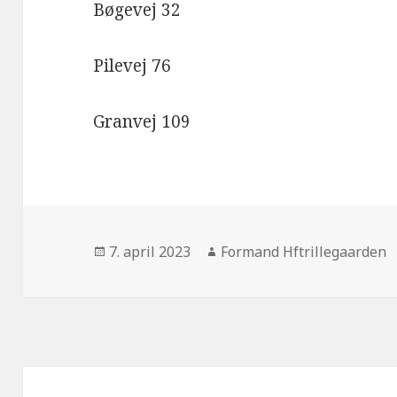
Bøgevej 32
Pilevej 76
Granvej 109
Udgivet
Forfatter
7. april 2023
Formand Hftrillegaarden
i