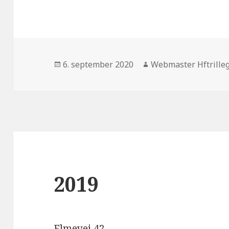
Udgivet
Forfatter
6. september 2020
Webmaster Hftrille
i
2019
Elmevej 42