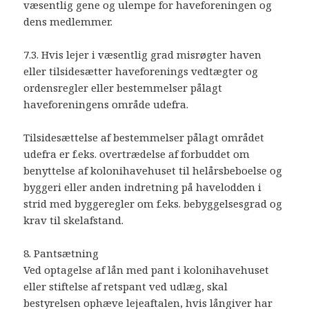
væsentlig gene og ulempe for haveforeningen og
dens medlemmer.
7.3. Hvis lejer i væsentlig grad misrøgter haven
eller tilsidesætter haveforenings vedtægter og
ordensregler eller bestemmelser pålagt
haveforeningens område udefra.
Tilsidesættelse af bestemmelser pålagt området
udefra er f.eks. overtrædelse af forbuddet om
benyttelse af kolonihavehuset til helårsbeboelse og
byggeri eller anden indretning på havelodden i
strid med byggeregler om f.eks. bebyggelsesgrad og
krav til skelafstand.
8. Pantsætning
Ved optagelse af lån med pant i kolonihavehuset
eller stiftelse af retspant ved udlæg, skal
bestyrelsen ophæve lejeaftalen, hvis långiver har