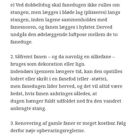
e) Ved dobbeltdug skal fanedugen ikke rulles om
stangen, men lægges i bløde lag (plisseres) langs
stangen, inden lagene sammenholdes med
fanesnoren, og fanen lægges i hylster. Derved
undgås den ødelæggende luftpose mellem de to
faneduge.
2. Såfremt fanen – og da navnlig en silkefane –
bruges som dekoration eller lign.
indendørs igennem længere tid, kan den opstilles
lodret eller skråt i en fanefod (eller -støtte),
men fanedugen lider herved, og det vil altid være
bedst, hvis fanen anbringes således, at
dugen hænger fuldt udfoldet ned fra den vandret
anbragte stang.
3. Renovering af gamle faner er meget kostbar. Følg
derfor nøje opbevaringsreglerne.