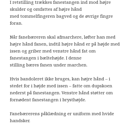
I retstilling trækkes fanestangen ind mod højre
skulder og omfattes af højre hånd
med tommelfingeren bagved og de øvrige fingre
foran.
Når fanebæreren skal afmarchere, løfter han med
højre hånd fanen, indtil højre hånd er på højde med
issen og griber med venstre hånd fat om
fanestangen i bæltehøjde. I denne
stilling bæres fanen under marchen.
Hvis bandoleret ikke bruges, kan højre hånd – i
stedet for i højde med issen – fatte om dupskoen
nederst på fanestangen. Venstre hånd støtter om
fornødent fanestangen i brysthøjde.
Fanebærerens påklædning er uniform med hvide
handsker.