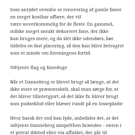
Som antydet ovenfor er renovering af gamle faner
en meget kostbar affære, der vil
være uoverkommelig for de fleste. En gammel,
måske meget smukt dekoreret fane, der ikke
kan bruges mere, og da slet ikke udendørs, bør
tildeles en fast placering, så den kan blive betragtet
som et minde om foreningens fortid.
Udtjente flag og faneduge
Når et Dannebrog er blevet brugt så længe, at det
ikke mere er præsentabelt, skal man sørge for, at
det bliver tilintetgjort, så det ikke fx. bliver brugt
som pudseklud eller blæser rundt på en losseplads!
Hvor barsk det end kan lyde, anbefales det, at det
udtjente Dannebrog simpelthen brændes – enten i
et privat ildsted eller via affaldet, der går til